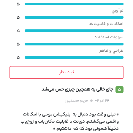
۵
نوآوري
۵
امکانات و قابليت ها
۵
سهولت استفاده
۵
طراحي و ظاهر
۵
ثبت نظر
۵
جای خالی یه همچین چیزی حس می‌شد
۲۴ آذر ۰۲
مریم محمدپور
«خیلی وقت بود دنبال یه اپلیکیشن بومی با امکانات
واقعی می‌گشتم. دی‌نت با قابلیت مکان‌یاب و زوج‌یاب
دقیقاً همونی بود که کم داشتیم.»