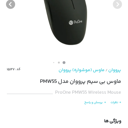
پرووان
ماوس (موشواره) پرووان
کد : ۱۵۱۲۷
/
ماوس بی سیم پرووان مدل PMW55
ProOne PMW55 Wireless Mouse
۰
نظرات
۰
پرسش و پاسخ
ویژگی ها